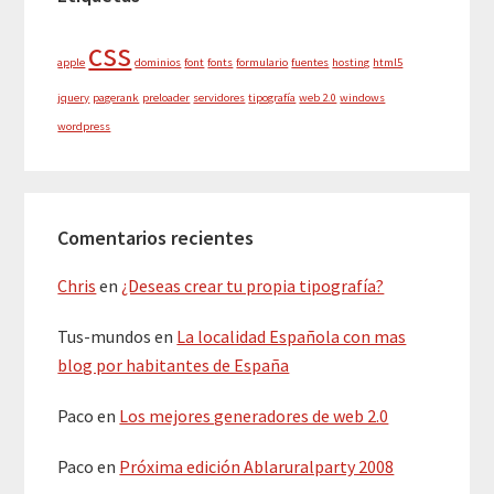
css
apple
dominios
font
fonts
formulario
fuentes
hosting
html5
jquery
pagerank
preloader
servidores
tipografía
web 2.0
windows
wordpress
Comentarios recientes
Chris
en
¿Deseas crear tu propia tipografía?
Tus-mundos
en
La localidad Española con mas
blog por habitantes de España
Paco
en
Los mejores generadores de web 2.0
Paco
en
Próxima edición Ablaruralparty 2008