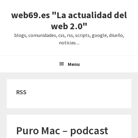
Saltar
Saltar
Saltar
web69.es "La actualidad del
a
al
a
la
contenido
la
web 2.0"
navegación
principal
barra
blogs, comunidades, css, rss, scripts, google, diseño,
principal
lateral
noticias....
principal
Menu
RSS
Puro Mac – podcast