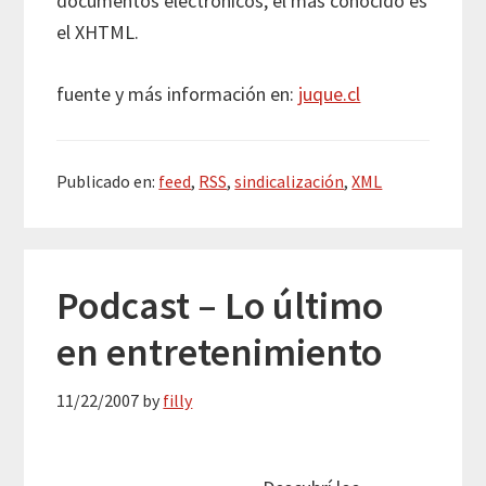
documentos electrónicos, el más conocido es
el XHTML.
fuente y más información en:
juque.cl
Publicado en:
feed
,
RSS
,
sindicalización
,
XML
Podcast – Lo último
en entretenimiento
11/22/2007
by
filly