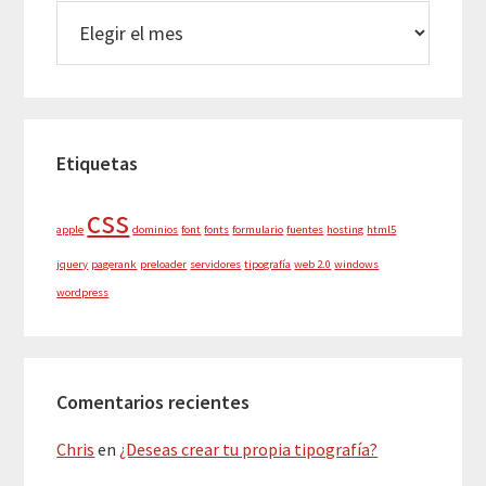
archivos
Etiquetas
css
apple
dominios
font
fonts
formulario
fuentes
hosting
html5
jquery
pagerank
preloader
servidores
tipografía
web 2.0
windows
wordpress
Comentarios recientes
Chris
en
¿Deseas crear tu propia tipografía?