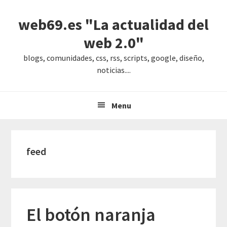
Saltar
Saltar
Saltar
web69.es "La actualidad del
a
al
a
la
contenido
la
web 2.0"
navegación
principal
barra
blogs, comunidades, css, rss, scripts, google, diseño,
principal
lateral
noticias....
principal
Menu
feed
El botón naranja