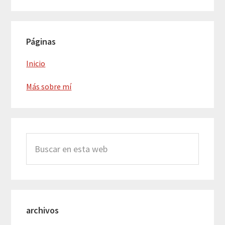
Barra
Páginas
lateral
principal
Inicio
Más sobre mí
Buscar
en
esta
web
archivos