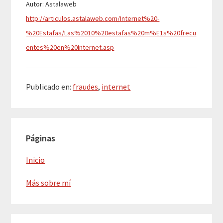
Autor: Astalaweb
http://articulos.astalaweb.com/Internet%20-
%20Estafas/Las%2010%20estafas%20m%E1s%20frecu
entes%20en%20Internet.asp
Publicado en:
fraudes
,
internet
Barra
Páginas
lateral
principal
Inicio
Más sobre mí