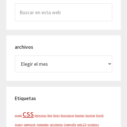
Buscar
en
esta
web
archivos
archivos
Etiquetas
css
apple
dominios
font
fonts
formulario
fuentes
hosting
html5
jquery
pagerank
preloader
servidores
tipografía
web 2.0
windows