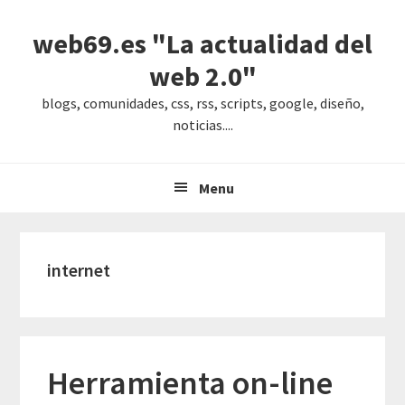
Saltar
Saltar
Saltar
web69.es "La actualidad del
a
al
a
la
contenido
la
web 2.0"
navegación
principal
barra
blogs, comunidades, css, rss, scripts, google, diseño,
principal
lateral
noticias....
principal
Menu
internet
Herramienta on-line