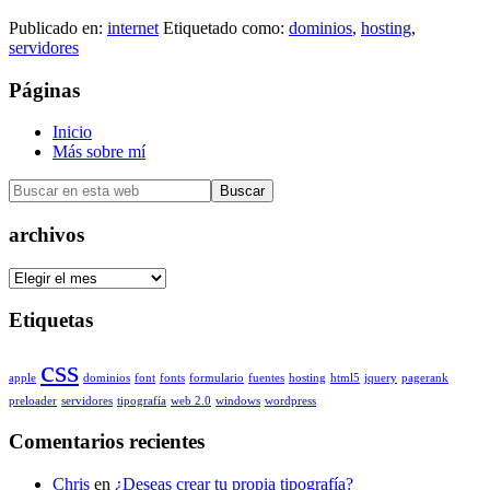
Publicado en:
internet
Etiquetado como:
dominios
,
hosting
,
servidores
Barra
Páginas
lateral
Inicio
principal
Más sobre mí
Buscar
en
esta
archivos
web
archivos
Etiquetas
css
apple
dominios
font
fonts
formulario
fuentes
hosting
html5
jquery
pagerank
preloader
servidores
tipografía
web 2.0
windows
wordpress
Comentarios recientes
Chris
en
¿Deseas crear tu propia tipografía?