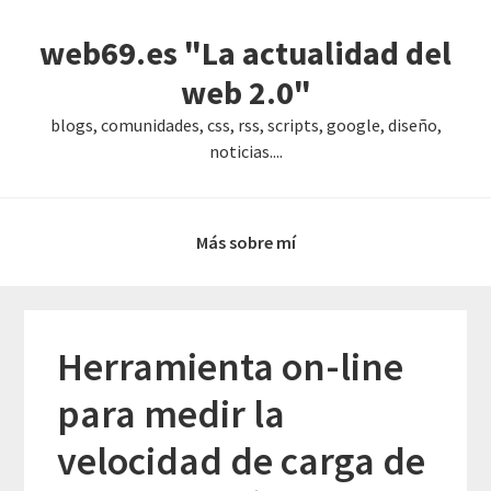
Saltar
Saltar
Saltar
web69.es "La actualidad del
a
al
a
la
contenido
la
web 2.0"
navegación
principal
barra
blogs, comunidades, css, rss, scripts, google, diseño,
principal
lateral
noticias....
principal
Más sobre mí
Herramienta on-line
para medir la
velocidad de carga de