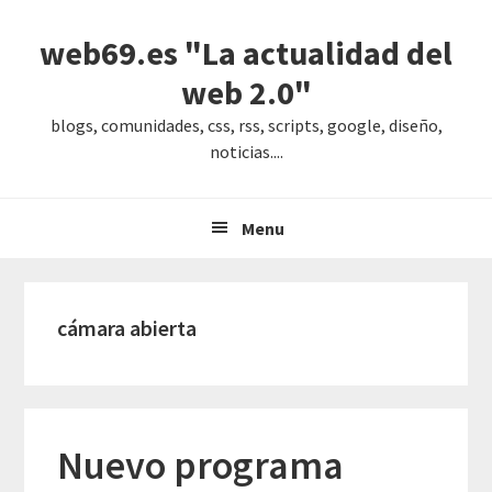
Saltar
Saltar
Saltar
web69.es "La actualidad del
a
al
a
la
contenido
la
web 2.0"
navegación
principal
barra
blogs, comunidades, css, rss, scripts, google, diseño,
principal
lateral
noticias....
principal
Menu
cámara abierta
Nuevo programa