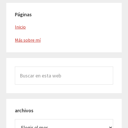
Barra
Páginas
lateral
principal
Inicio
Más sobre mí
Buscar
en
esta
web
archivos
archivos