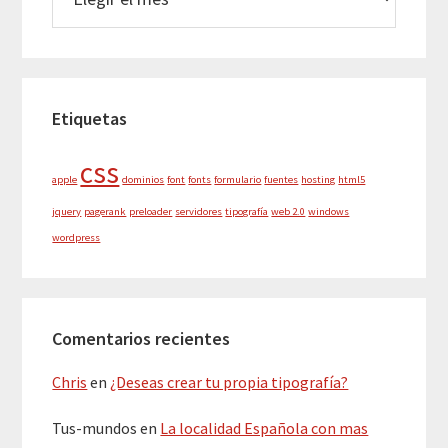
Etiquetas
css
apple
dominios
font
fonts
formulario
fuentes
hosting
html5
jquery
pagerank
preloader
servidores
tipografía
web 2.0
windows
wordpress
Comentarios recientes
Chris
en
¿Deseas crear tu propia tipografía?
Tus-mundos
en
La localidad Española con mas