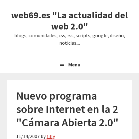
Saltar
Saltar
Saltar
web69.es "La actualidad del
a
al
a
la
contenido
la
web 2.0"
navegación
principal
barra
blogs, comunidades, css, rss, scripts, google, diseño,
principal
lateral
noticias....
principal
Menu
Nuevo programa
sobre Internet en la 2
"Cámara Abierta 2.0"
11/14/2007
by
filly