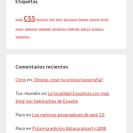
Etiquetas
css
apple
dominios
font
fonts
formulario
fuentes
hosting
html5
jquery
pagerank
preloader
servidores
tipografía
web 2.0
windows
wordpress
Comentarios recientes
Chris
en
¿Deseas crear tu propia tipografía?
Tus-mundos
en
La localidad Española con mas
blog por habitantes de España
Paco
en
Los mejores generadores de web 2.0
Paco
en
Próxima edición Ablaruralparty 2008