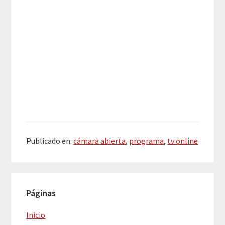
Publicado en:
cámara abierta
,
programa
,
tv online
Barra
Páginas
lateral
principal
Inicio