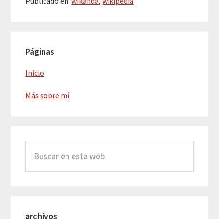
Publicado en:
wikanda
,
wikipedia
Barra
Páginas
lateral
principal
Inicio
Más sobre mí
Buscar
en
esta
web
archivos