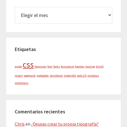
archivos
Etiquetas
css
apple
dominios
font
fonts
formulario
fuentes
hosting
html5
jquery
pagerank
preloader
servidores
tipografía
web 2.0
windows
wordpress
Comentarios recientes
Chris
en
¿Deseas crear tu propia tipografía?