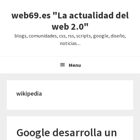
Saltar
Saltar
Saltar
web69.es "La actualidad del
a
al
a
la
contenido
la
web 2.0"
navegación
principal
barra
blogs, comunidades, css, rss, scripts, google, diseño,
principal
lateral
noticias....
principal
Menu
wikipedia
Google desarrolla un