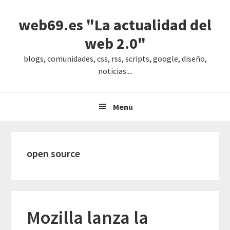
Saltar
Saltar
Saltar
web69.es "La actualidad del
a
al
a
la
contenido
la
web 2.0"
navegación
principal
barra
blogs, comunidades, css, rss, scripts, google, diseño,
principal
lateral
noticias....
principal
Menu
open source
Mozilla lanza la