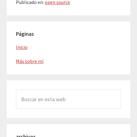
Publicado en:
open source
Barra
Páginas
lateral
principal
Inicio
Más sobre mí
Buscar
en
esta
web
archivos