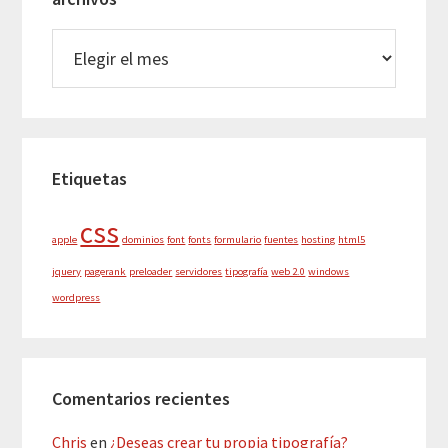
archivos
Etiquetas
css
apple
dominios
font
fonts
formulario
fuentes
hosting
html5
jquery
pagerank
preloader
servidores
tipografía
web 2.0
windows
wordpress
Comentarios recientes
Chris
en
¿Deseas crear tu propia tipografía?