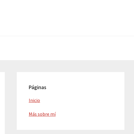
Barra
lateral
Páginas
principal
Inicio
Más sobre mí