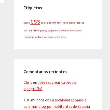
Etiquetas
css
apple
dominios
font
fonts
formulario
fuentes
hosting
html5
jquery
pagerank
preloader
servidores
tipografía
web 2.0
windows
wordpress
Comentarios recientes
Chris
en
¿Deseas crear tu propia
tipografía?
Tus-mundos
en
La localidad Española
con mas blog por habitantes de España