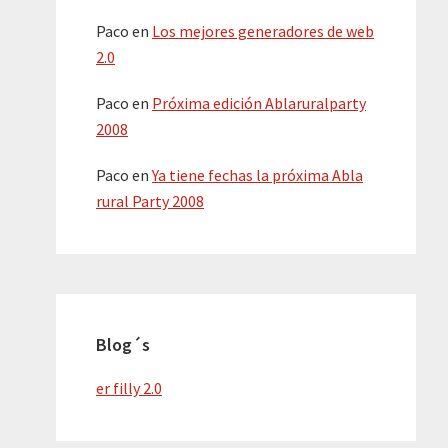
Paco
en
Los mejores generadores de web
2.0
Paco
en
Próxima edición Ablaruralparty
2008
Paco
en
Ya tiene fechas la próxima Abla
rural Party 2008
Blog´s
er filly 2.0