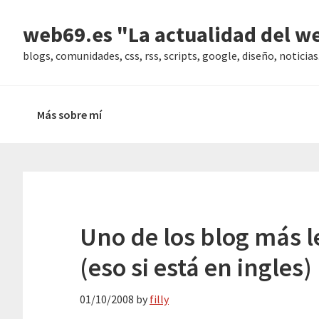
Saltar
Saltar
Saltar
web69.es "La actualidad del w
a
al
a
la
contenido
la
blogs, comunidades, css, rss, scripts, google, diseño, noticias..
navegación
principal
barra
principal
lateral
Más sobre mí
principal
Uno de los blog más 
(eso si está en ingles)
01/10/2008
by
filly