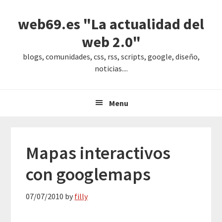
Saltar
Saltar
Saltar
web69.es "La actualidad del
a
al
a
la
contenido
la
web 2.0"
navegación
principal
barra
blogs, comunidades, css, rss, scripts, google, diseño,
principal
lateral
noticias....
principal
Menu
Mapas interactivos
con googlemaps
07/07/2010
by
filly