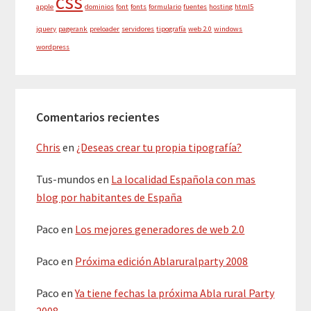
css
apple
dominios
font
fonts
formulario
fuentes
hosting
html5
jquery
pagerank
preloader
servidores
tipografía
web 2.0
windows
wordpress
Comentarios recientes
Chris
en
¿Deseas crear tu propia tipografía?
Tus-mundos
en
La localidad Española con mas
blog por habitantes de España
Paco
en
Los mejores generadores de web 2.0
Paco
en
Próxima edición Ablaruralparty 2008
Paco
en
Ya tiene fechas la próxima Abla rural Party