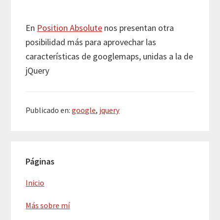
En
Position Absolute
nos presentan otra
posibilidad más para aprovechar las
características de googlemaps, unidas a la de
jQuery
Publicado en:
google
,
jquery
Barra
Páginas
lateral
principal
Inicio
Más sobre mí