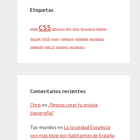
Etiquetas
css
apple
dominios
font
fonts
formulario
fuentes
hosting
html5
jquery
pagerank
preloader
servidores
tipografía
web 2.0
windows
wordpress
Comentarios recientes
Chris
en
¿Deseas crear tu propia
tipografía?
Tus-mundos
en
La localidad Española
con mas blog por habitantes de España