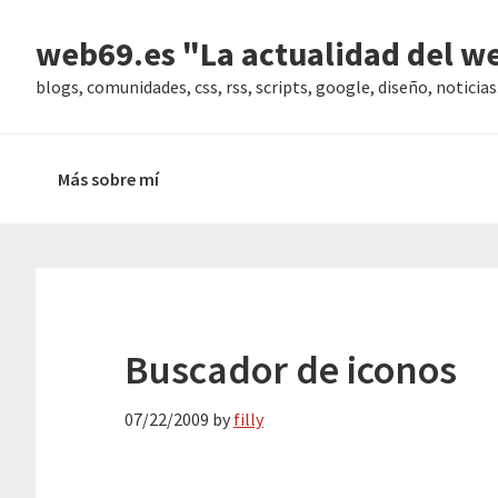
Saltar
Saltar
Saltar
web69.es "La actualidad del w
a
al
a
la
contenido
la
blogs, comunidades, css, rss, scripts, google, diseño, noticias..
navegación
principal
barra
principal
lateral
Más sobre mí
principal
Buscador de iconos
07/22/2009
by
filly