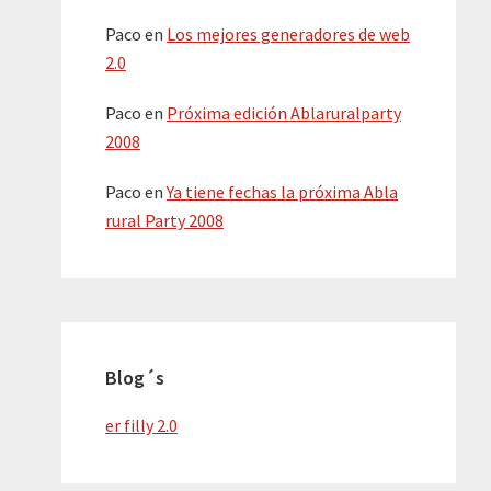
Paco
en
Los mejores generadores de web
2.0
Paco
en
Próxima edición Ablaruralparty
2008
Paco
en
Ya tiene fechas la próxima Abla
rural Party 2008
Blog´s
er filly 2.0