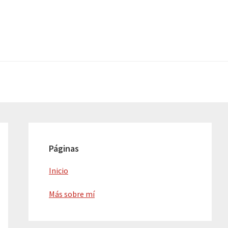
Barra
lateral
Páginas
principal
Inicio
Más sobre mí